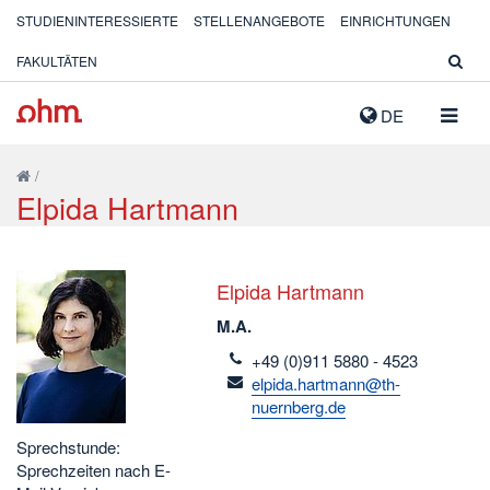
STUDIENINTERESSIERTE
STELLENANGEBOTE
EINRICHTUNGEN
FAKULTÄTEN
NAVIG
DE
AUSK
/
Elpida Hartmann
Elpida Hartmann
M.A.
telefon
+49 (0)911 5880 - 4523
email
elpida.hartmann@th-
nuernberg.de
Sprechstunde:
Sprechzeiten nach E-