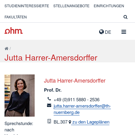
STUDIENINTERESSIERTE
STELLENANGEBOTE
EINRICHTUNGEN
FAKULTÄTEN
NAVIG
DE
AUSK
/
Jutta Harrer-Amersdorffer
Jutta Harrer-Amersdorffer
Prof. Dr.
telefon
+49 (0)911 5880 - 2536
email
jutta.harrer-amersdorffer@th-
nuernberg.de
Raum
BL.307
zu den Lageplänen
Sprechstunde:
nach