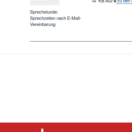
Raum
KB.402
zu den 
Sprechstunde:
Sprechzeiten nach E-Mail-
Vereinbarung