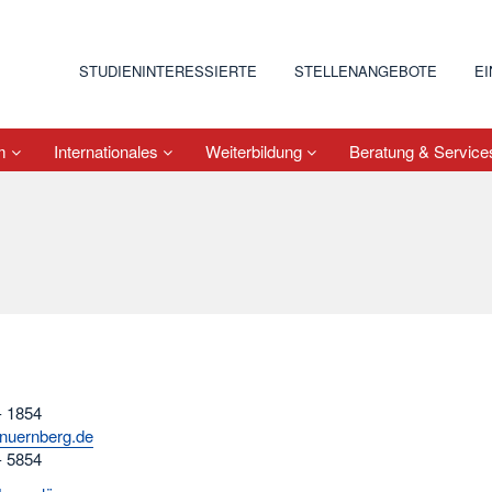
STUDIENINTERESSIERTE
STELLENANGEBOTE
E
um
Internationales
Weiterbildung
Beratung & Servic
- 1854
nuernberg.de
- 5854