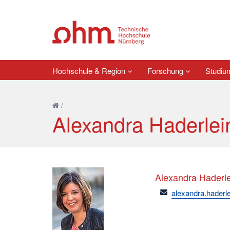
Hochschule & Region
Forschung
Studi
/
Alexandra Haderlei
Alexandra Haderle
email
alexandra.haderl