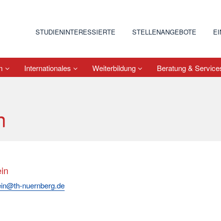
STUDIENINTERESSIERTE
STELLENANGEBOTE
E
um
Internationales
Weiterbildung
Beratung & Servic
n
in
ein@th-nuernberg.de