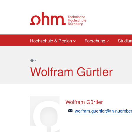
Hochschule & Region
Forschung
Studi
/
Wolfram Gürtler
Wolfram Gürtler
email
wolfram.guertler@th-nuernbe