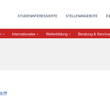
STUDIENINTERESSIERTE
STELLENANGEBOTE
E
um
Internationales
Weiterbildung
Beratung & Servic
rg.de