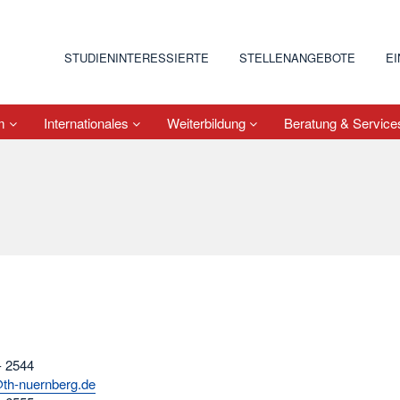
STUDIENINTERESSIERTE
STELLENANGEBOTE
E
um
Internationales
Weiterbildung
Beratung & Servic
- 2544
@th-nuernberg.de