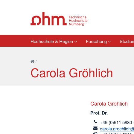
Hochschule & Region
Forschung
Studi
/
Carola Gröhlich
Carola Gröhlich
Prof. Dr.
telefon
+49 (0)911 5880 
email
carola.groehlich