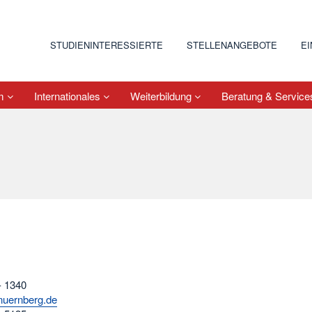
STUDIENINTERESSIERTE
STELLENANGEBOTE
E
um
Internationales
Weiterbildung
Beratung & Servic
- 1340
nuernberg.de