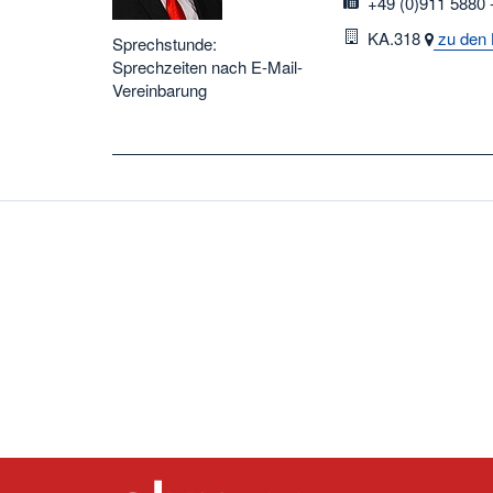
fax
+49 (0)911 5880 
Raum
KA.318
zu den 
Sprechstunde:
Sprechzeiten nach E-Mail-
Vereinbarung