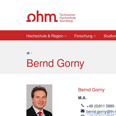
Hochschule & Region
Forschung
Studi
/
Bernd Gorny
Bernd Gorny
M.A.
telefon
+49 (0)911 5880 
email
bernd.gorny@th-