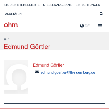
STUDIENINTERESSIERTE
STELLENANGEBOTE
EINRICHTUNGEN
FAKULTÄTEN
NAVIG
DE
AUSK
/
Edmund Görtler
Edmund Görtler
email
edmund.goertler@th-nuernberg.de