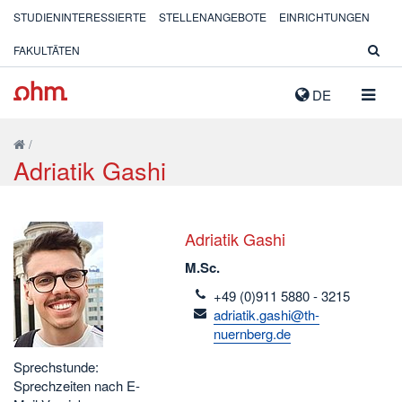
STUDIENINTERESSIERTE
STELLENANGEBOTE
EINRICHTUNGEN
FAKULTÄTEN
NAVIG
DE
AUSK
/
Adriatik Gashi
Adriatik Gashi
M.Sc.
telefon
+49 (0)911 5880 - 3215
email
adriatik.gashi@th-
nuernberg.de
Sprechstunde:
Sprechzeiten nach E-