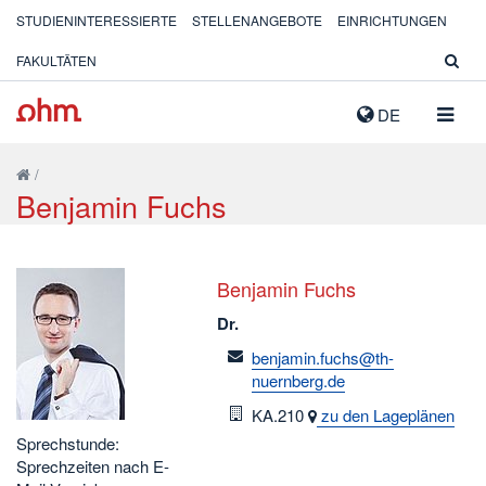
STUDIENINTERESSIERTE
STELLENANGEBOTE
EINRICHTUNGEN
FAKULTÄTEN
NAVIG
DE
AUSK
/
Benjamin Fuchs
Benjamin Fuchs
Dr.
email
benjamin.fuchs@th-
nuernberg.de
Raum
KA.210
zu den Lageplänen
Sprechstunde:
Sprechzeiten nach E-