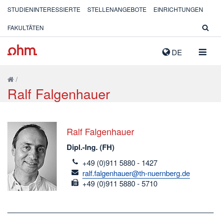
STUDIENINTERESSIERTE
STELLENANGEBOTE
EINRICHTUNGEN
FAKULTÄTEN
NAVIG
DE
AUSK
/
Ralf Falgenhauer
Ralf Falgenhauer
Dipl.-Ing. (FH)
telefon
+49 (0)911 5880 - 1427
email
ralf.falgenhauer@th-nuernberg.de
fax
+49 (0)911 5880 - 5710