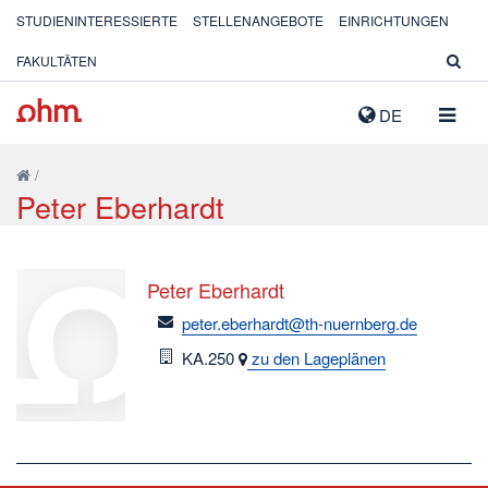
STUDIENINTERESSIERTE
STELLENANGEBOTE
EINRICHTUNGEN
FAKULTÄTEN
NAVIG
DE
AUSK
/
Peter Eberhardt
Peter Eberhardt
email
peter.eberhardt@th-nuernberg.de
Raum
KA.250
zu den Lageplänen