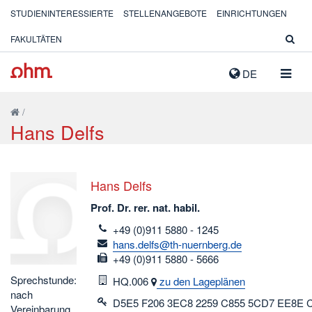
STUDIENINTERESSIERTE
STELLENANGEBOTE
EINRICHTUNGEN
FAKULTÄTEN
NAVIG
DE
AUSK
/
Hans Delfs
Hans Delfs
Prof. Dr. rer. nat. habil.
telefon
+49 (0)911 5880 - 1245
email
hans.delfs@th-nuernberg.de
fax
+49 (0)911 5880 - 5666
Sprechstunde:
Raum
HQ.006
zu den Lageplänen
nach
D5E5 F206 3EC8 2259 C855 5CD7 EE8E 
Vereinbarung