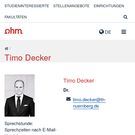
STUDIENINTERESSIERTE
STELLENANGEBOTE
EINRICHTUNGEN
FAKULTÄTEN
NAVIG
DE
AUSK
/
Timo Decker
Timo Decker
Dr.
email
timo.decker@th-
nuernberg.de
Sprechstunde:
Sprechzeiten nach E-Mail-