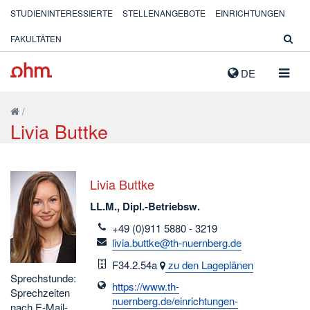
STUDIENINTERESSIERTE
STELLENANGEBOTE
EINRICHTUNGEN
FAKULTÄTEN
NAVIG
DE
AUSK
/
Livia Buttke
Livia Buttke
LL.M., Dipl.-Betriebsw.
telefon
+49 (0)911 5880 - 3219
email
livia.buttke@th-nuernberg.de
Raum
F34.2.54a
zu den Lageplänen
Sprechstunde:
https://www.th-
Sprechzeiten
nuernberg.de/einrichtungen-
nach E-Mail-