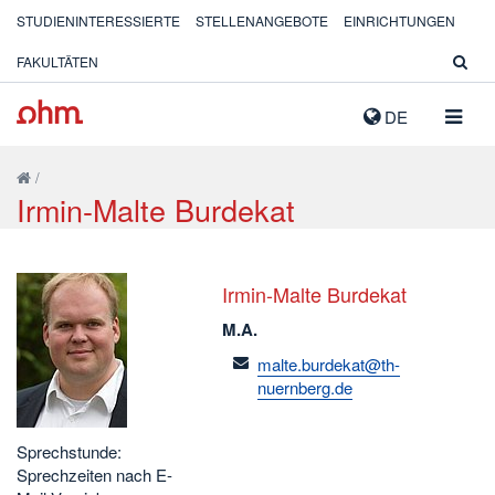
STUDIENINTERESSIERTE
STELLENANGEBOTE
EINRICHTUNGEN
FAKULTÄTEN
NAVIG
DE
AUSK
/
Irmin-Malte Burdekat
Irmin-Malte Burdekat
M.A.
email
malte.burdekat@th-
nuernberg.de
Sprechstunde:
Sprechzeiten nach E-