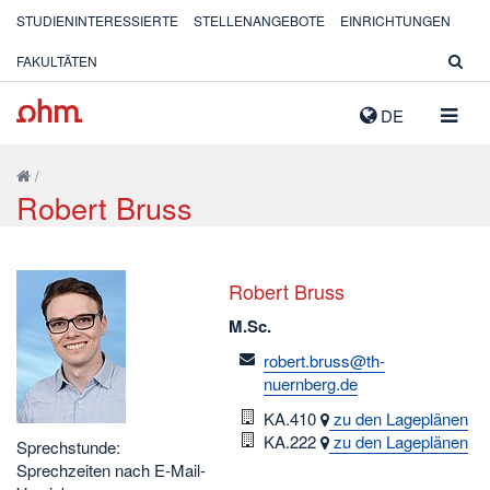
STUDIENINTERESSIERTE
STELLENANGEBOTE
EINRICHTUNGEN
FAKULTÄTEN
NAVIG
DE
AUSK
/
Robert Bruss
Robert Bruss
M.Sc.
email
robert.bruss@th-
nuernberg.de
Raum
KA.410
zu den Lageplänen
Raum
KA.222
zu den Lageplänen
Sprechstunde:
Sprechzeiten nach E-Mail-