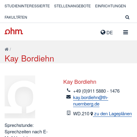
STUDIENINTERESSIERTE
STELLENANGEBOTE
EINRICHTUNGEN
FAKULTÄTEN
NAVIG
DE
AUSK
/
Kay Bordiehn
Kay Bordiehn
telefon
+49 (0)911 5880 - 1476
email
kay.bordiehn@th-
nuernberg.de
Raum
WD.210
zu den Lageplänen
Sprechstunde:
Sprechzeiten nach E-