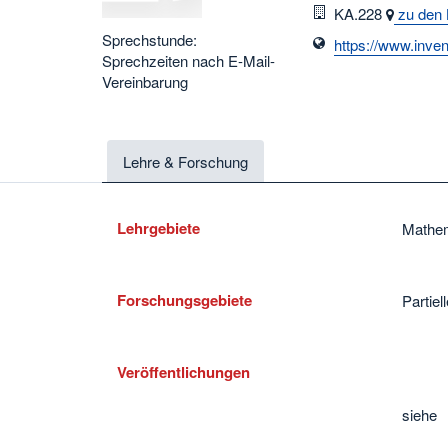
Raum
KA.228
zu den 
Sprechstunde:
https://www.inven
Sprechzeiten nach E-Mail-
Vereinbarung
Lehre & Forschung
Lehrgebiete
Mathem
Forschungsgebiete
Partiel
Veröffentlichungen
siehe