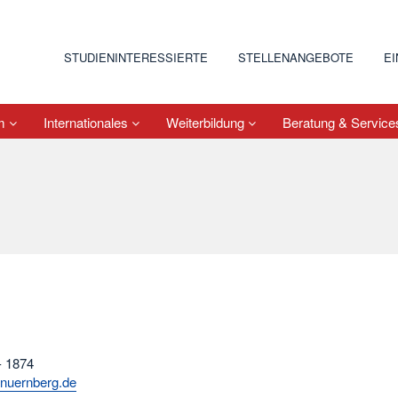
STUDIENINTERESSIERTE
STELLENANGEBOTE
E
um
Internationales
Weiterbildung
Beratung & Servic
- 1874
-nuernberg.de