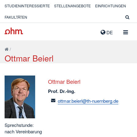
STUDIENINTERESSIERTE
STELLENANGEBOTE
EINRICHTUNGEN
FAKULTÄTEN
NAVIG
DE
AUSK
/
Ottmar Beierl
Ottmar Beierl
Prof. Dr.-Ing.
email
ottmar.beierl@th-nuernberg.de
Sprechstunde:
nach Vereinbarung