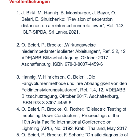
Veröffentlichungen
J. Birkl, M. Hannig, B. Moosburger, J. Bayer, O.
Beierl, E. Shulzhenko: "Revision of seperation
distances on a reinforced concrete tower", Ref. 142,
ICLP-SIPDA, Sri Lanka 2021.
O. Beierl, R. Brocke: „Wirkungsweise
niederimpedanter isolierter Ableitungen“, Ref. 3.2, 12.
VDE|ABB-Blitzschutztagung, Oktober 2017.
Aschaffenburg, ISBN 978-3-8007-4459-6
Hannig, V. Hinrichsen, O. Beierl: „Die
Fangvolumenmethode und ihre Abhängigkeit von den
Feldintensivierungsfaktoren“, Ref. 1.4, 12. VDE|ABB-
Blitzschutztagung, Oktober 2017. Aschaffenburg,
ISBN 978-3-8007-4459-6
O. Beierl, R. Brocke, C. Rother: “Dielectric Testing of
Insulating Down Conductors”, Proceedings of the
10th Asia-Pacific International Conference on
Lightning (APL), No. 0192, Krabi, Thailand, May 2017
O. Beierl, R. Brocke, F. Schork: “On-site diagnostic of