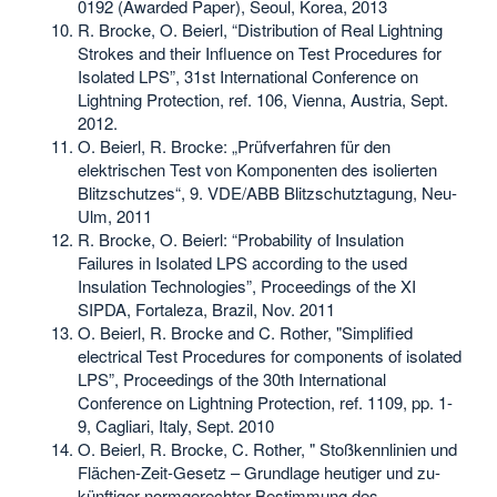
0192 (Awarded Paper), Seoul, Korea, 2013
R. Brocke, O. Beierl, “Distribution of Real Lightning
Strokes and their Influence on Test Procedures for
Isolated LPS”, 31st International Conference on
Lightning Protection, ref. 106, Vienna, Austria, Sept.
2012.
O. Beierl, R. Brocke: „Prüfverfahren für den
elektrischen Test von Komponenten des isolierten
Blitzschutzes“, 9. VDE/ABB Blitzschutztagung, Neu-
Ulm, 2011
R. Brocke, O. Beierl: “Probability of Insulation
Failures in Isolated LPS according to the used
Insulation Technologies”, Proceedings of the XI
SIPDA, Fortaleza, Brazil, Nov. 2011
O. Beierl, R. Brocke and C. Rother, "Simplified
electrical Test Procedures for components of isolated
LPS”, Proceedings of the 30th International
Conference on Lightning Protection, ref. 1109, pp. 1-
9, Cagliari, Italy, Sept. 2010
O. Beierl, R. Brocke, C. Rother, " Stoßkennlinien und
Flächen-Zeit-Gesetz – Grundlage heutiger und zu-
künftiger normgerechter Bestimmung des