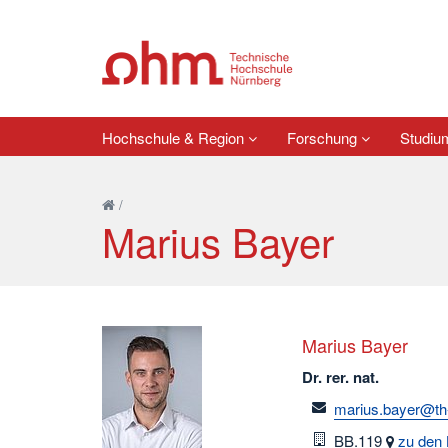
Hochschule & Region
Forschung
Studi
/
Marius Bayer
Marius Bayer
Dr. rer. nat.
email
marius.bayer@th
Raum
BB.119
zu den 