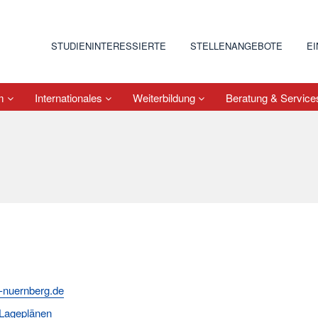
STUDIENINTERESSIERTE
STELLENANGEBOTE
E
um
Internationales
Weiterbildung
Beratung & Servic
-nuernberg.de
Lageplänen