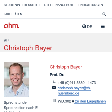
STUDIENINTERESSIERTE
STELLENANGEBOTE
EINRICHTUNGEN
FAKULTÄTEN
NAVIG
DE
AUSK
/
Christoph Bayer
Christoph Bayer
Prof. Dr.
telefon
+49 (0)911 5880 - 1473
email
christoph.bayer@th-
nuernberg.de
Raum
WD.302
zu den Lageplänen
Sprechstunde:
Sprechzeiten nach E-