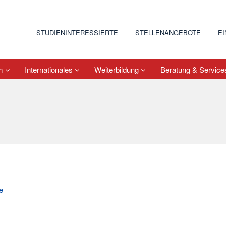
STUDIENINTERESSIERTE
STELLENANGEBOTE
E
um
Internationales
Weiterbildung
Beratung & Servic
e