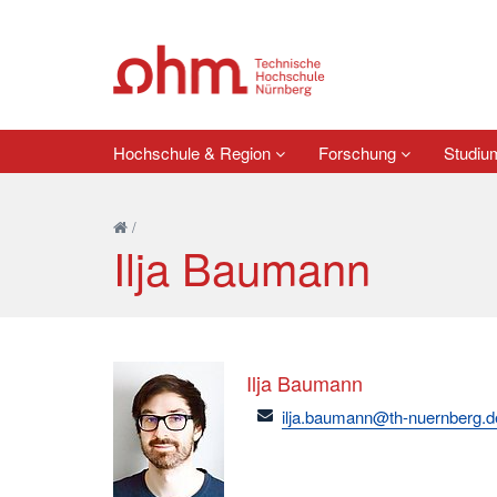
Hochschule & Region
Forschung
Studi
/
Ilja Baumann
Ilja Baumann
email
ilja.baumann@th-nuernberg.d