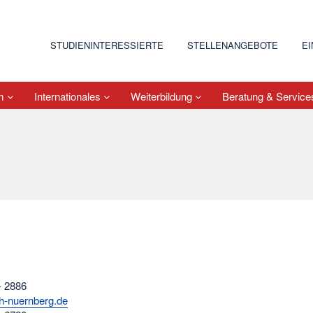
STUDIENINTERESSIERTE
STELLENANGEBOTE
E
um
Internationales
Weiterbildung
Beratung & Servic
- 2886
h-nuernberg.de