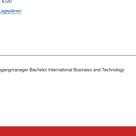
- 6720
Lageplänen
ngangmanager Bachelor International Business and Technology