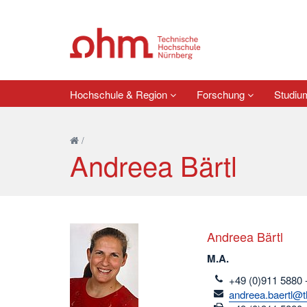
Hochschule & Region
Forschung
Studi
/
Andreea Bärtl
Andreea Bärtl
M.A.
telefon
+49 (0)911 5880 
email
andreea.baertl@t