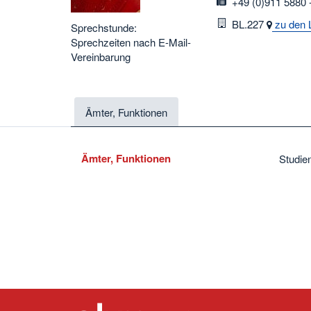
fax
+49 (0)911 5880 
Raum
BL.227
zu den 
Sprechstunde:
Sprechzeiten nach E-Mail-
Vereinbarung
Ämter, Funktionen
Ämter, Funktionen
Studie