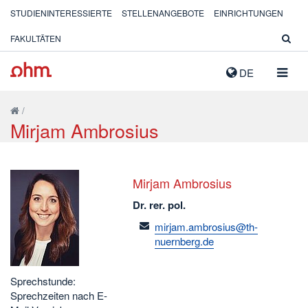
STUDIENINTERESSIERTE
STELLENANGEBOTE
EINRICHTUNGEN
FAKULTÄTEN
NAVIG
DE
AUSK
/
Mirjam Ambrosius
Mirjam Ambrosius
Dr. rer. pol.
email
mirjam.ambrosius@th-
nuernberg.de
Sprechstunde:
Sprechzeiten nach E-