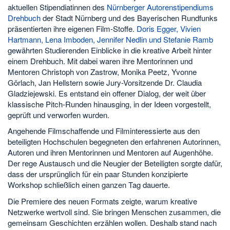
aktuellen Stipendiatinnen des
Nürnberger Autorenstipendiums
Drehbuch
der Stadt Nürnberg und des Bayerischen Rundfunks
präsentierten ihre eigenen Film-Stoffe.
Doris Egger, Vivien
Hartmann, Lena Imboden, Jennifer Nedlin und Stefanie Ramb
gewährten Studierenden Einblicke in die kreative Arbeit hinter
einem Drehbuch. Mit dabei waren ihre Mentorinnen und
Mentoren Christoph von Zastrow, Monika Peetz, Yvonne
Görlach, Jan Hellstern sowie Jury-Vorsitzende Dr. Claudia
Gladziejewski. Es entstand ein offener Dialog, der weit über
klassische Pitch-Runden hinausging, in der Ideen vorgestellt,
geprüft und verworfen wurden.
Angehende Filmschaffende und Filminteressierte aus den
beteiligten Hochschulen begegneten den erfahrenen Autorinnen,
Autoren und ihren Mentorinnen und Mentoren auf Augenhöhe.
Der rege Austausch und die Neugier der Beteiligten sorgte dafür,
dass der ursprünglich für ein paar Stunden konzipierte
Workshop schließlich einen ganzen Tag dauerte.
Die Premiere des neuen Formats zeigte, warum kreative
Netzwerke wertvoll sind. Sie bringen Menschen zusammen, die
gemeinsam Geschichten erzählen wollen. Deshalb stand nach