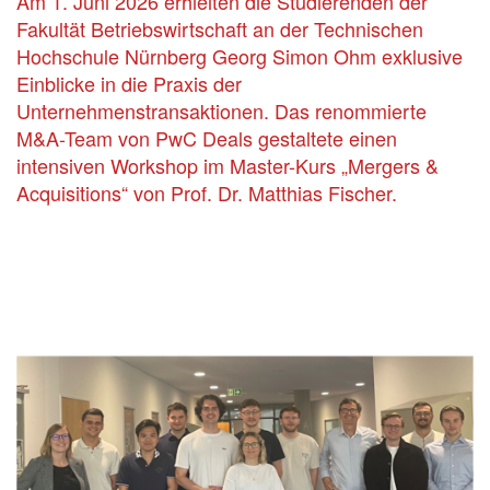
Am 1. Juni 2026 erhielten die Studierenden der
Fakultät Betriebswirtschaft an der Technischen
Hochschule Nürnberg Georg Simon Ohm exklusive
Einblicke in die Praxis der
Unternehmenstransaktionen. Das renommierte
M&A-Team von PwC Deals gestaltete einen
intensiven Workshop im Master-Kurs „Mergers &
Acquisitions“ von Prof. Dr. Matthias Fischer.