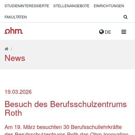
STUDIENINTERESSIERTE
STELLENANGEBOTE
EINRICHTUNGEN
FAKULTÄTEN
NAVIG
DE
AUSK
/
News
19.03.2026
Besuch des Berufsschulzentrums
Roth
Am 19. März besuchten 30 Berufsschullehrkräfte
des Berufsschulzentrums Roth das Ohm Innovation