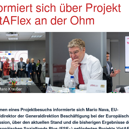
ormiert sich über Projekt
rtAFlex an der Ohm
Mario Kraußer
en eines Projektbesuchs informierte sich Mario Nava, EU-
direktor der Generaldirektion Beschäftigung bei der Europäisc
ion, über den aktuellen Stand und die bisherigen Ergebnisse d
opäischen Sozialfonds Plus (ESF+) geförderten Projekts VirtAF