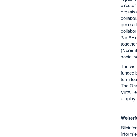
director
organisa
collabor
generati
collabor
‘VirtAFl
together
(Nuremb
social s
The visi
funded b
term lea
The Ohm 
VirtAFl
employm
Weiterf
Bildinf
informie