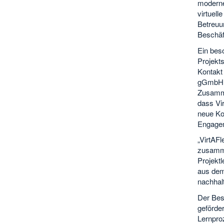
moderner
virtuel
Betreuu
Beschäf
Ein bes
Projekts
Kontakt
gGmbH M
Zusammen
dass Vi
neue Koo
Engagem
„VirtAFl
zusamme
Projekt
aus dem 
nachhal
Der Besu
geförder
Lernpro