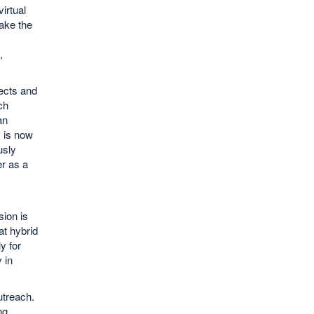
irtual
ake the
,
jects and
ch
an
 is now
usly
er as a
sion is
at hybrid
y for
 in
utreach.
ng