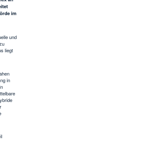
itet
örde im
uelle und
 zu
s liegt
nahen
ng in
in
ttelbare
ybride
r
e
l