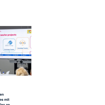
hen
es mit
lex an