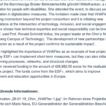
 of the Barmherzige Brüder Behindertenhilfe gGmbH Mittelfranken, a 
tion for people with disabilities. She attended the event, to discuss po
ation in digitalization measures. The invitation made clear that VirtAFl
ng momentum beyond the project consortium and it is initiating new
ations at the intersection of technology, inclusion, and social engage
ex shows how technical expertise and social responsibility can be bro
’, said Prof. Ronald Schmidt-Vollus, the project leader at the Ohm’s 
erg Campus of Technology). ‘The development of new partnerships i
ector as a result of the project confirms its sustainable impact’.
t highlighted the importance of VirtAFlex as an example of how projec
y ESF+ can implement short-term measures, but they can also initiat
rning processes, networks, and structural changes.
received funding in the amount of 426,882.55 euros for the realisatio
ex project. The funds come from the ESF+, which aims to improve
ent and education opportunities in Europe.
ührende Informationen:
ormation „26-01-19_Ohm_VirtAFlex-1.jpg“: Im Rahmen eines Projektb
rte sich Mario Nava, EU-Generaldirektor der Generaldirektion Beschä