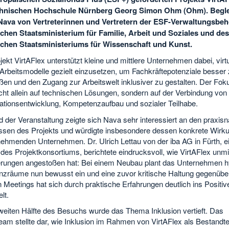
chnischen Hochschule Nürnberg Georg Simon Ohm (Ohm). Begle
ava von Vertreterinnen und Vertretern der ESF-Verwaltungsbeh
chen Staatsministerium für Familie, Arbeit und Soziales und des
chen Staatsministeriums für Wissenschaft und Kunst.
ekt VirtAFlex unterstützt kleine und mittlere Unternehmen dabei, virt
 Arbeitsmodelle gezielt einzusetzen, um Fachkräftepotenziale besser
ßen und den Zugang zur Arbeitswelt inklusiver zu gestalten. Der Foku
cht allein auf technischen Lösungen, sondern auf der Verbindung von
ationsentwicklung, Kompetenzaufbau und sozialer Teilhabe.
 der Veranstaltung zeigte sich Nava sehr interessiert an den praxis
ssen des Projekts und würdigte insbesondere dessen konkrete Wirku
nehmenden Unternehmen. Dr. Ulrich Lettau von der iba AG in Fürth, e
 des Projektkonsortiums, berichtete eindrucksvoll, wie VirtAFlex unmi
rungen angestoßen hat: Bei einem Neubau plant das Unternehmen h
nzräume nun bewusst ein und eine zuvor kritische Haltung gegenübe
 Meetings hat sich durch praktische Erfahrungen deutlich ins Positiv
lt.
zweiten Hälfte des Besuchs wurde das Thema Inklusion vertieft. Das
eam stellte dar, wie Inklusion im Rahmen von VirtAFlex als Bestandtei