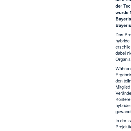
der Te
wurde N
Bayeris
Bayeris
Das Proj
hybride
erschlie
dabei ni
Organis
Während
Ergebni
den teil
Mitglied
Verände
Konfere
hybriden
gewande
In der 
Projektt