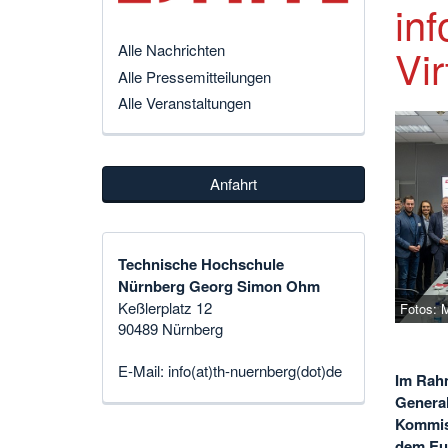
inf
Vi
Alle Nachrichten
Alle Pressemitteilungen
Alle Veranstaltungen
Anfahrt
Technische Hochschule
Nürnberg Georg Simon Ohm
Keßlerplatz 12
Fotos: 
90489 Nürnberg
E-Mail:
info(at)th-nuernberg(dot)de
Im Rahm
General
Kommiss
dem Eur