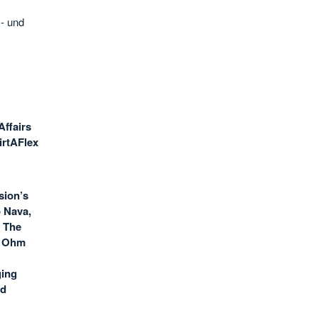
- und
Affairs
irtAFlex
sion’s
o Nava,
. The
n Ohm
ging
nd