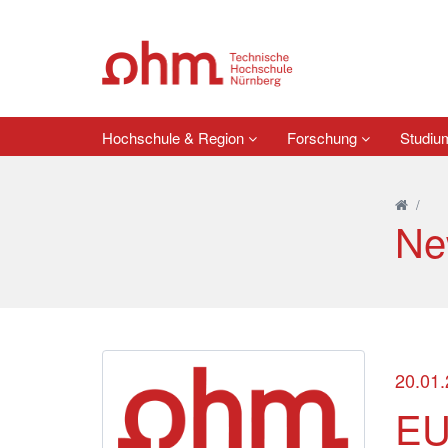
Hochschule & Region
Forschung
Studi
/
Ne
20.01
EU