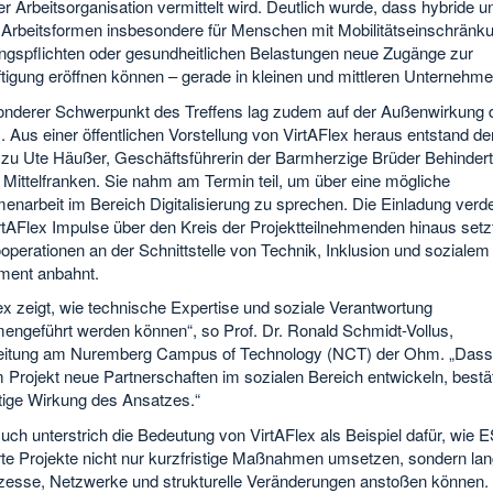
 Arbeitsorganisation vermittelt wird. Deutlich wurde, dass hybride u
le Arbeitsformen insbesondere für Menschen mit Mobilitätseinschränk
ngspflichten oder gesundheitlichen Belastungen neue Zugänge zur
tigung eröffnen können – gerade in kleinen und mittleren Unternehme
onderer Schwerpunkt des Treffens lag zudem auf der Außenwirkung 
. Aus einer öffentlichen Vorstellung von VirtAFlex heraus entstand de
 zu Ute Häußer, Geschäftsführerin der Barmherzige Brüder Behindert
ittelfranken. Sie nahm am Termin teil, um über eine mögliche
arbeit im Bereich Digitalisierung zu sprechen. Die Einladung verdeu
rtAFlex Impulse über den Kreis der Projektteilnehmenden hinaus setz
perationen an der Schnittstelle von Technik, Inklusion und sozialem
ent anbahnt.
ex zeigt, wie technische Expertise und soziale Verantwortung
ngeführt werden können“, so Prof. Dr. Ronald Schmidt-Vollus,
leitung am Nuremberg Campus of Technology (NCT) der Ohm. „Dass
Projekt neue Partnerschaften im sozialen Bereich entwickeln, bestät
tige Wirkung des Ansatzes.“
ch unterstrich die Bedeutung von VirtAFlex als Beispiel dafür, wie 
te Projekte nicht nur kurzfristige Maßnahmen umsetzen, sondern lang
zesse, Netzwerke und strukturelle Veränderungen anstoßen können. 