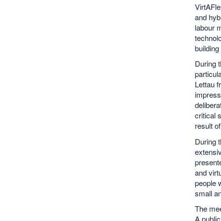
VirtAFle
and hybr
labour m
technolo
building
During t
particul
Lettau f
impress
delibera
critical
result o
During t
extensiv
presente
and vir
people w
small a
The meet
A public