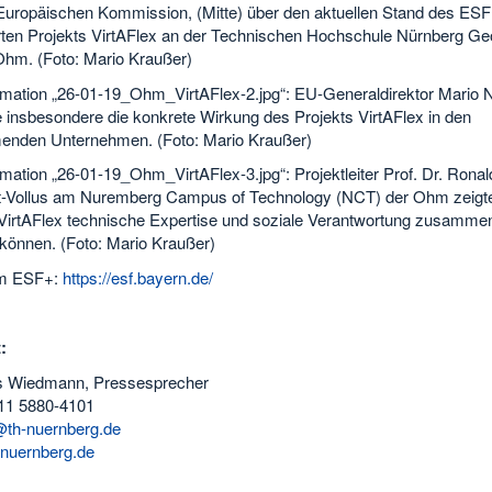
 Europäischen Kommission, (Mitte) über den aktuellen Stand des ESF
rten Projekts VirtAFlex an der Technischen Hochschule Nürnberg Ge
hm. (Foto: Mario Kraußer)
ormation „26-01-19_Ohm_VirtAFlex-2.jpg“: EU-Generaldirektor Mario 
e insbesondere die konkrete Wirkung des Projekts VirtAFlex in den
menden Unternehmen. (Foto: Mario Kraußer)
rmation „26-01-19_Ohm_VirtAFlex-3.jpg“: Projektleiter Prof. Dr. Ronal
-Vollus am Nuremberg Campus of Technology (NCT) der Ohm zeigte
 VirtAFlex technische Expertise und soziale Verantwortung zusamme
können. (Foto: Mario Kraußer)
um ESF+:
https://esf.bayern.de/
t:
s Wiedmann, Pressesprecher
11 5880-4101
th-nuernberg.de
nuernberg.de