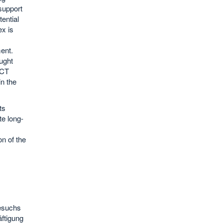
support
tential
ex is
ment.
ught
NCT
n the
ts
e long-
n of the
esuchs
ftigung