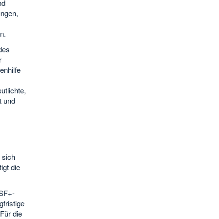
nd
ungen,
n.
des
r
enhilfe
tlichte,
t und
 sich
igt die
ESF+-
fristige
Für die