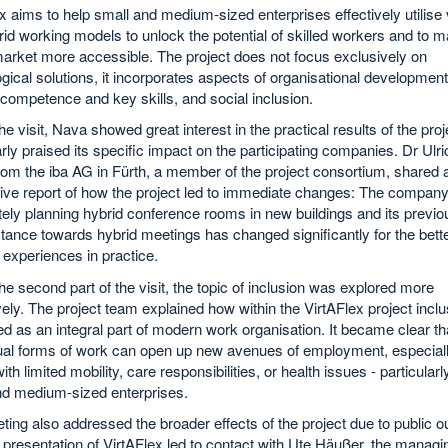
x aims to help small and medium-sized enterprises effectively utilise v
id working models to unlock the potential of skilled workers and to m
arket more accessible. The project does not focus exclusively on
gical solutions, it incorporates aspects of organisational development
 competence and key skills, and social inclusion.
he visit, Nava showed great interest in the practical results of the pro
arly praised its specific impact on the participating companies. Dr Ulri
rom the iba AG in Fürth, a member of the project consortium, shared 
ive report of how the project led to immediate changes: The company
tely planning hybrid conference rooms in new buildings and its previo
 stance towards hybrid meetings has changed significantly for the bett
f experiences in practice.
he second part of the visit, the topic of inclusion was explored more
ely. The project team explained how within the VirtAFlex project inclu
d as an integral part of modern work organisation. It became clear th
tual forms of work can open up new avenues of employment, especiall
ith limited mobility, care responsibilities, or health issues - particularly
nd medium-sized enterprises.
ing also addressed the broader effects of the project due to public o
 presentation of VirtAFlex led to contact with Ute Häußer, the managi