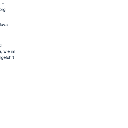
+-
org
Nava
d
, wie im
ngeführt