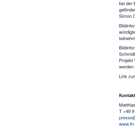
bei der
geförde
Simon O
Bildinf
würdigt
teilneh
Bildinfo
Schmidt
Projekt
werden 
Link z
Kontak
Matthia
T +49 9
presse@
www.th-