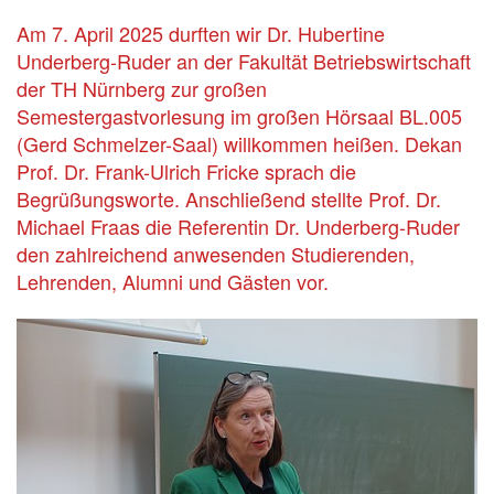
Am 7. April 2025 durften wir Dr. Hubertine
Underberg-Ruder an der Fakultät Betriebswirtschaft
der TH Nürnberg zur großen
Semestergastvorlesung im großen Hörsaal BL.005
(Gerd Schmelzer-Saal) willkommen heißen. Dekan
Prof. Dr. Frank-Ulrich Fricke sprach die
Begrüßungsworte. Anschließend stellte Prof. Dr.
Michael Fraas die Referentin Dr. Underberg-Ruder
den zahlreichend anwesenden Studierenden,
Lehrenden, Alumni und Gästen vor.