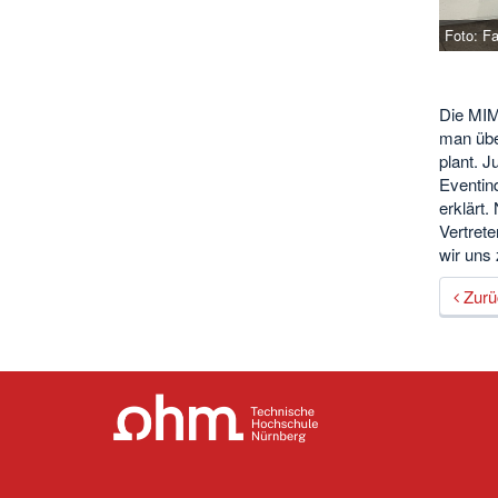
Foto: F
Die MIM
man über
plant. J
Eventind
erklärt
Vertret
wir uns
Zurü