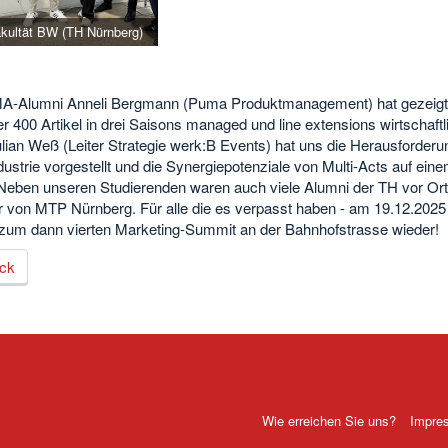
akultät BW (TH Nürnberg)
A-Alumni Anneli Bergmann (Puma Produktmanagement) hat gezeigt
 400 Artikel in drei Saisons managed und line extensions wirtschaftl
ulian Weß (Leiter Strategie werk:B Events) hat uns die Herausforderu
ustrie vorgestellt und die Synergiepotenziale von Multi-Acts auf ein
. Neben unseren Studierenden waren auch viele Alumni der TH vor Or
er von MTP Nürnberg. Für alle die es verpasst haben - am 19.12.202
 zum dann vierten Marketing-Summit an der Bahnhofstrasse wieder!
ck
Wie erreichen Sie uns?
Impre