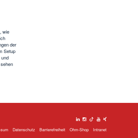
, wie
ich
ngen der
em Setup
t und
5 sehen
ssum
Datenschutz
Barrierefreiheit
Ohm-Shop
Intranet