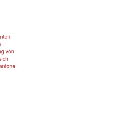
nten
n
ng von
sich
Pantone