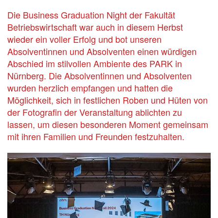
Die Business Graduation Night der Fakultät
Betriebswirtschaft war auch in diesem Herbst
wieder ein voller Erfolg und bot unseren
Absolventinnen und Absolventen einen würdigen
Abschied im stilvollen Ambiente des PARK in
Nürnberg. Die Absolventinnen und Absolventen
wurden herzlich empfangen und hatten die
Möglichkeit, sich in festlichen Roben und Hüten von
der Fotografin der Veranstaltung ablichten zu
lassen, um diesen besonderen Moment gemeinsam
mit ihren Familien und Freunden festzuhalten.