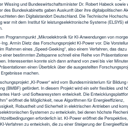
ker Wissing und Bundeswirtschaftsminister Dr. Robert Habeck sowie 
er des Bundeskabinetts gaben Auskunft über ihre digitalpolitischen Ak
euchteten den Digitalstandort Deutschland. Die Technische Hochschu
g war mit dem Institut für leistungselektronische Systeme (ELSYS) 
n.
em Programmpunkt „Mikroelektronik für KI-Anwendungen von morgen”
.-Ing. Armin Dietz das Forschungsprojekt KI-Power vor. Die Vorstellu
e im Rahmen eines „Speed-Geeking“, also einem Verfahren, das dazu 
lb einer bestimmten Zeitspanne schnell eine Reihe von Präsentatione
en. Interessenten konnte sich dann anhand von zwei bis vier Minute
Präsentationen einen Überblick über die ausgestellten Forschungspro
e Ergebnisse machen.
schungsprojekt „KI-Power“ wird vom Bundesministerium für Bildung
g (BMBF) gefördert. In diesem Projekt wird ein sehr flexibles und h
antes Hard- und Softwaresystem entwickelt. Die Entwicklungsplattfo
hm" eröffnet die Möglichkeit, neue Algorithmen für Energieeffizienz,
sigkeit, Robustheit und Sicherheit in elektrischen Antrieben und ko
gselektronischen Systemen zu entwickeln, bei denen höchste Rechenl
htzeitbedingungen erforderlich ist. KI-Power eröffnet die Perspektive,
KI-Verfahren zu entwickeln, die zu einer Steigerung der Energieeffizi