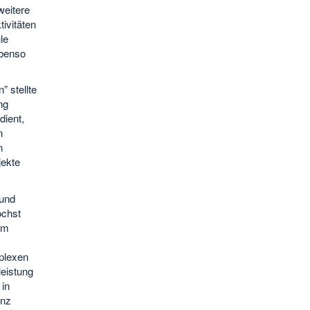
weitere
tivitäten
le
ebenso
 stellte
ng
dient,
n
n
jekte
 und
öchst
rm
mplexen
eistung
 in
enz