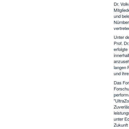
Dr. Vol
Mitglied
und bel
Nürnber
vertrete
Unter d
Prof. Dr
erfolgt
innerha
anzuseh
langen 
und ihr
Das For
Forschun
perform
"UltraZo
Zuverläs
leistun
unter Ec
Zukunft 