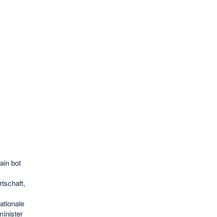
ain bot
tschaft,
ationale
inister