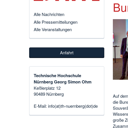
Bu
Alle Nachrichten
Alle Pressemitteilungen
Alle Veranstaltungen
Anfahrt
Technische Hochschule
Nürnberg Georg Simon Ohm
Keßlerplatz 12
90489 Nürnberg
Auf dem 
die Bund
E-Mail:
info(at)th-nuernberg(dot)de
Souverän
Wissensc
große Zu
Zusamme