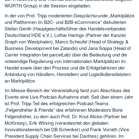
WÜRTH Group) in die Session eingeladen.
In der von Prof. Tripp moderierten Gesprächsrunde „Marktplätze
und Plattformen im B2C- und B2B-eCommerce“ diskutierten
Stefan Genth (Hauptgeschäftsführer des Handelsverbandes
Deutschland HDE e.V.), Lothar Harings (Partner der Kanzlei
Graph von Westphalen), Marco Scheufel (Head of Strategy &
Business Development bei Zalando) und Jana Soppa (Head of
Carrier Integration bei parcelLab) über die Bedeutung und die
notwendige Regulierung von internationalen Marktplätzen im
Handel sowie über den Prozess und die Erfolgsfaktoren der
Anbindung von Händlern, Herstellern und Logistikdienstleistern
an Marktplätze.
Im Messe-Bereich der Veranstaltung fand zum Abschluss des
Events eine Live-Podcast-Aufnahme statt. Seit über einem Jahr
ist Prof. Tripp Teil des erfolgreichen Podcast-Teams
„Felgendreher & Friends“ des erfahrenen Moderators Boris
Felgendreher, zu dem auch Prof. Dr. Knut Alicke (Partner bei
McKinsey), Erik Wirsing (verantwortet den globalen
Innovationsbereich bei DB Schenker) und Frank Vorrath (Vice
President Supply Chain Services bei Danfoss) gehören. Im