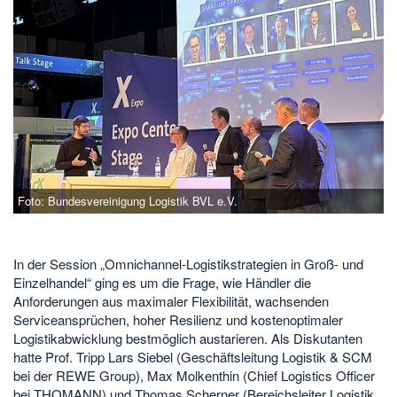
Foto: Bundesvereinigung Logistik BVL e.V.
In der Session „Omnichannel-Logistikstrategien in Groß- und
Einzelhandel“ ging es um die Frage, wie Händler die
Anforderungen aus maximaler Flexibilität, wachsenden
Serviceansprüchen, hoher Resilienz und kostenoptimaler
Logistikabwicklung bestmöglich austarieren. Als Diskutanten
hatte Prof. Tripp Lars Siebel (Geschäftsleitung Logistik & SCM
bei der REWE Group), Max Molkenthin (Chief Logistics Officer
bei THOMANN) und Thomas Scherner (Bereichsleiter Logistik,