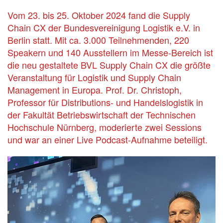
Vom 23. bis 25. Oktober 2024 fand die Supply
Chain CX der Bundesvereinigung Logistik e.V. in
Berlin statt. Mit ca. 3.000 Teilnehmenden, 220
Speakern und 140 Ausstellern im Messe-Bereich ist
die neu gestaltete BVL Supply Chain CX die größte
Veranstaltung für Logistik und Supply Chain
Management in Europa. Prof. Dr. Christoph,
Professor für Distributions- und Handelslogistik in
der Fakultät Betriebswirtschaft der Technischen
Hochschule Nürnberg, moderierte zwei Sessions
und war an einer Live Podcast-Aufnahme beteiligt.