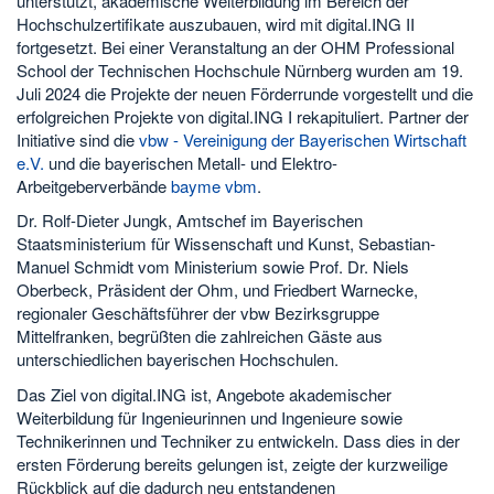
unterstützt, akademische Weiterbildung im Bereich der
Hochschulzertifikate auszubauen, wird mit digital.ING II
fortgesetzt. Bei einer Veranstaltung an der OHM Professional
School der Technischen Hochschule Nürnberg wurden am 19.
Juli 2024 die Projekte der neuen Förderrunde vorgestellt und die
erfolgreichen Projekte von digital.ING I rekapituliert. Partner der
Initiative sind die
vbw - Vereinigung der Bayerischen Wirtschaft
e.V.
und die bayerischen Metall- und Elektro-
Arbeitgeberverbände
bayme vbm
.
Dr. Rolf-Dieter Jungk, Amtschef im Bayerischen
Staatsministerium für Wissenschaft und Kunst, Sebastian-
Manuel Schmidt vom Ministerium sowie Prof. Dr. Niels
Oberbeck, Präsident der Ohm, und Friedbert Warnecke,
regionaler Geschäftsführer der vbw Bezirksgruppe
Mittelfranken, begrüßten die zahlreichen Gäste aus
unterschiedlichen bayerischen Hochschulen.
Das Ziel von digital.ING ist, Angebote akademischer
Weiterbildung für Ingenieurinnen und Ingenieure sowie
Technikerinnen und Techniker zu entwickeln. Dass dies in der
ersten Förderung bereits gelungen ist, zeigte der kurzweilige
Rückblick auf die dadurch neu entstandenen