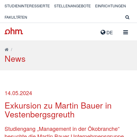
STUDIENINTERESSIERTE
STELLENANGEBOTE
EINRICHTUNGEN
FAKULTÄTEN
NAVIG
DE
AUSK
/
News
14.05.2024
Exkursion zu Martin Bauer in
Vestenbergsgreuth
Studiengang „Management in der Ökobranche“
besuchte die Martin Bauer Unternehmensgruppe.