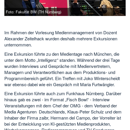
Foto: Fakultät BW (TH Nürnberg)
Im Rahmen der Vorlesung Medienmanagement von Dozent
Alexander Zeitelhack wurden deshalb mehrere Exkursionen
unternommen.
Eine Exkursion führte zu den Medientage nach München, die
unter dem Motto „Intelligenz“ standen. Während der drei Tage
wurden Interviews und Gespräche mit Medienvertretern,
Managern und Verantwortlichen aus dem Produktions- und
Programmbereich geführt. Ein Treffen mit Joko Winterscheidt
war ebenso dabei wie ein Gespräch mit Maria Furtwängler.
Eine Exkursion führte auch zum Funkhaus Nürnberg. Darüber
hinaus gab es zwei - im Format „Fisch Bowl“ - Interview
Veranstaltungen mit dem Chef der OMG - dem Verband der
Media Agenturen Deutschlands, Klaus-Peter Schulz und dem
Inhaber der Firma zaibr, Hermann del Campo, der Vorreiter ist
bei der Entwicklung von KI-gestützten Medienprodukten,
Werbekampagnen, Radioprogrammen und TV Sendungen.