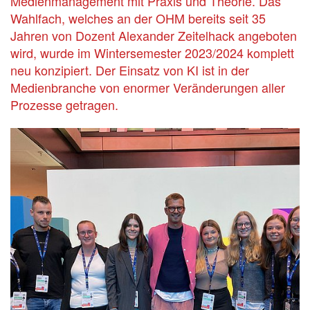
Medienmanagement mit Praxis und Theorie. Das
Wahlfach, welches an der OHM bereits seit 35
Jahren von Dozent Alexander Zeitelhack angeboten
wird, wurde im Wintersemester 2023/2024 komplett
neu konzipiert. Der Einsatz von KI ist in der
Medienbranche von enormer Veränderungen aller
Prozesse getragen.