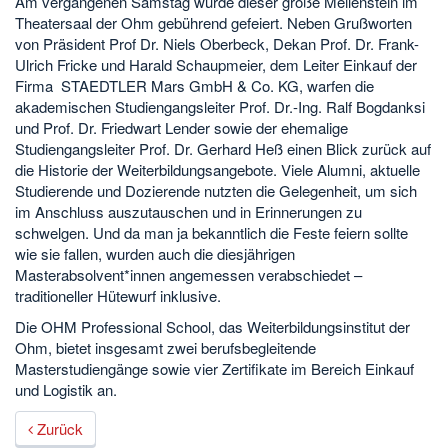
Am vergangenen Samstag wurde dieser große Meilenstein im
Theatersaal der Ohm gebührend gefeiert. Neben Grußworten
von Präsident Prof Dr. Niels Oberbeck, Dekan Prof. Dr. Frank-
Ulrich Fricke und Harald Schaupmeier, dem Leiter Einkauf der
Firma STAEDTLER Mars GmbH & Co. KG, warfen die
akademischen Studiengangsleiter Prof. Dr.-Ing. Ralf Bogdanksi
und Prof. Dr. Friedwart Lender sowie der ehemalige
Studiengangsleiter Prof. Dr. Gerhard Heß einen Blick zurück auf
die Historie der Weiterbildungsangebote. Viele Alumni, aktuelle
Studierende und Dozierende nutzten die Gelegenheit, um sich
im Anschluss auszutauschen und in Erinnerungen zu
schwelgen. Und da man ja bekanntlich die Feste feiern sollte
wie sie fallen, wurden auch die diesjährigen
Masterabsolvent*innen angemessen verabschiedet –
traditioneller Hütewurf inklusive.
Die OHM Professional School, das Weiterbildungsinstitut der
Ohm, bietet insgesamt zwei berufsbegleitende
Masterstudiengänge sowie vier Zertifikate im Bereich Einkauf
und Logistik an.
Zurück