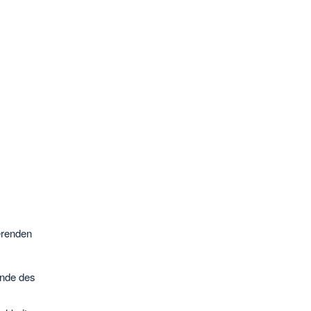
erenden
Ende des