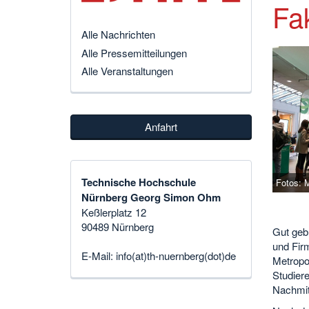
Fak
Alle Nachrichten
Alle Pressemitteilungen
Alle Veranstaltungen
Anfahrt
Technische Hochschule
Fotos: 
Nürnberg Georg Simon Ohm
Keßlerplatz 12
90489 Nürnberg
Gut geb
und Fir
E-Mail:
info(at)th-nuernberg(dot)de
Metropol
Studiere
Nachmit