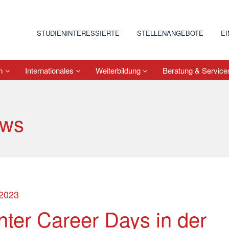
STUDIENINTERESSIERTE
STELLENANGEBOTE
E
um
Internationales
Weiterbildung
Beratung & Servic
ws
.2023
nter Career Days in der