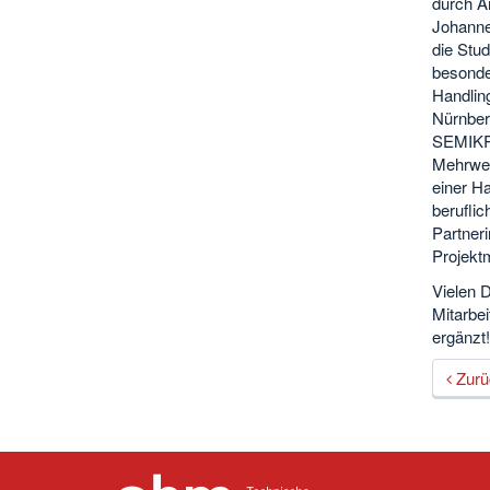
durch A
Johanne
die Stu
besonde
Handlin
Nürnber
SEMIKRO
Mehrwert
einer H
beruflic
Partner
Projekt
Vielen D
Mitarbei
ergänzt!
Zurü