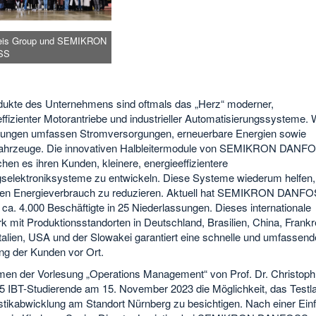
eis Group und SEMIKRON
SS
dukte des Unternehmens sind oftmals das „Herz“ moderner,
ffizienter Motorantriebe und industrieller Automatisierungssysteme. 
ngen umfassen Stromversorgungen, erneuerbare Energien sowie
fahrzeuge. Die innovativen Halbleitermodule von SEMIKRON DANF
hen es ihren Kunden, kleinere, energieeffizientere
gselektroniksysteme zu entwickeln. Diese Systeme wiederum helfen,
ten Energieverbrauch zu reduzieren. Aktuell hat SEMIKRON DANF
 ca. 4.000 Beschäftigte in 25 Niederlassungen. Dieses internationale
 mit Produktionsstandorten in Deutschland, Brasilien, China, Frankr
Italien, USA und der Slowakei garantiert eine schnelle und umfassend
ng der Kunden vor Ort.
en der Vorlesung „Operations Management“ von Prof. Dr. Christoph 
35 IBT-Studierende am 15. November 2023 die Möglichkeit, das Testl
istikabwicklung am Standort Nürnberg zu besichtigen. Nach einer Ein