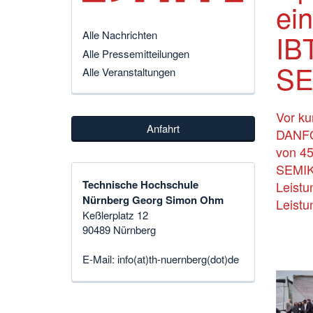
ei
IB
Alle Nachrichten
Alle Pressemitteilungen
SE
Alle Veranstaltungen
Vor k
Anfahrt
DANFO
von 45
SEMIKR
Technische Hochschule
Leistu
Nürnberg Georg Simon Ohm
Leistu
Keßlerplatz 12
90489 Nürnberg
E-Mail:
info(at)th-nuernberg(dot)de