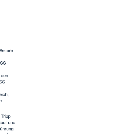
Weitere
OSS
 den
OSS
eich,
e
Tripp
abor und
führung