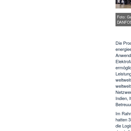
Foto: G
DANFO
Die Pro
energiee
Anwendu
Elektro
ermöglic
Leistun
weltwei
weltweit
Netzwerk
Indien, 
Betreuu
Im Rahm
hatten 
die Log