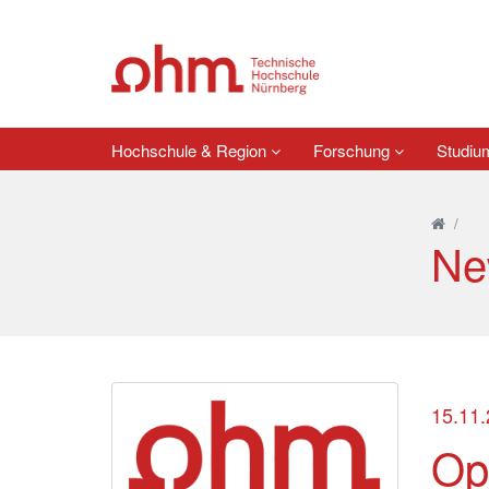
Hochschule & Region
Forschung
Studi
/
Ne
15.11
Op