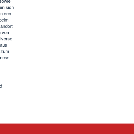
sowie
en sich
on den
 beim
tandort
g von
iverse
 aus
n zum
iness
nd