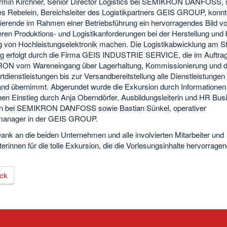
rmin Kirchner, Senior Director Logistics bei SEMIKRON DANFOSS, 
s Rebelein, Bereichsleiter des Logistikpartners GEIS GROUP, konnt
dierende im Rahmen einer Betriebsführung ein hervorragendes Bild v
ren Produktions- und Logistikanforderungen bei der Herstellung und
g von Hochleistungselektronik machen. Die Logistikabwicklung am S
g erfolgt durch die Firma GEIS INDUSTRIE SERVICE, die im Auftra
N vom Wareneingang über Lagerhaltung, Kommissionierung und d
dienstleistungen bis zur Versandbereitstellung alle Dienstleistungen
and übernimmt. Abgerundet wurde die Exkursion durch Informatione
hen Einstieg durch Anja Oberndörfer, Ausbildungsleiterin und HR Bus
in bei SEMIKRON DANFOSS sowie Bastian Sünkel, operativer
manager in der GEIS GROUP.
ank an die beiden Unternehmen und alle involvierten Mitarbeiter und
terinnen für die tolle Exkursion, die die Vorlesungsinhalte hervorrage
ck