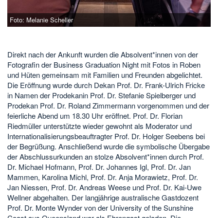
Foto: Melanie Scheller
Direkt nach der Ankunft wurden die Absolvent*innen von der
Fotografin der Business Graduation Night mit Fotos in Roben
und Hüten gemeinsam mit Familien und Freunden abgelichtet.
Die Eröffnung wurde durch Dekan Prof. Dr. Frank-Ulrich Fricke
in Namen der Prodekanin Prof. Dr. Stefanie Spielberger und
Prodekan Prof. Dr. Roland Zimmermann vorgenommen und der
feierliche Abend um 18.30 Uhr eröffnet. Prof. Dr. Florian
Riedmüller unterstützte wieder gewohnt als Moderator und
Internationalisierungsbeauftragter Prof. Dr. Holger Seebens bei
der Begrüßung. Anschließend wurde die symbolische Übergabe
der Abschlussurkunden an stolze Absolvent*innen durch Prof.
Dr. Michael Hofmann, Prof. Dr. Johannes Igl, Prof. Dr. Jan
Mammen, Karolina Michl, Prof. Dr. Anja Morawietz, Prof. Dr.
Jan Niessen, Prof. Dr. Andreas Weese und Prof. Dr. Kai-Uwe
Wellner abgehalten. Der langjährige australische Gastdozent
Prof. Dr. Monte Wynder von der University of the Sunshine
Coast aus Queensland war als Ehrengast geladen. Die