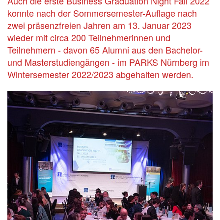
Auch die erste Business Graduation Night Fall 2022
konnte nach der Sommersemester-Auflage nach
zwei präsenzfreien Jahren am 13. Januar 2023
wieder mit circa 200 Teilnehmerinnen und
Teilnehmern - davon 65 Alumni aus den Bachelor-
und Masterstudiengängen - im PARKS Nürnberg im
Wintersemester 2022/2023 abgehalten werden.