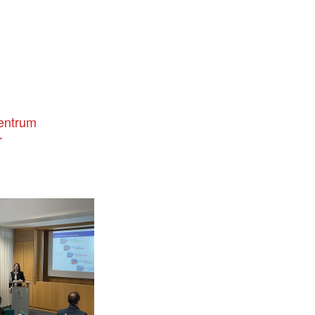
!
zentrum
r