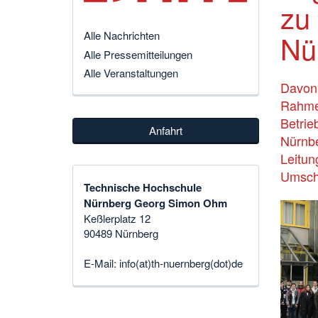
zu
Nür
Alle Nachrichten
Alle Pressemitteilungen
Alle Veranstaltungen
Davon 
Rahmen
Betrie
Anfahrt
Nürnb
Leitun
Umsch
Technische Hochschule
Nürnberg Georg Simon Ohm
Keßlerplatz 12
90489 Nürnberg
E-Mail:
info(at)th-nuernberg(dot)de