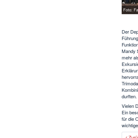
Foto: F
Der Dep
Führung
Funktio
Mandy S
mehr als
Exkursi
Erkläru
hervorr
Trimoda
Kombinie
durften.
Vielen D
Ein bes
für die 
wichtige
Zurü