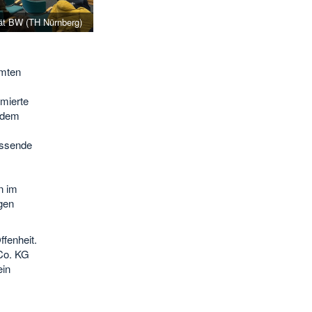
tät BW (TH Nürnberg)
amten
mierte
n dem
assende
n im
gen
ffenheit.
Co. KG
ein