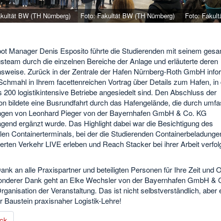
akultät BW (TH Nürnberg)
Foto: Fakultät BW (TH Nürnberg)
Foto: Fakul
ot Manager Denis Esposito führte die Studierenden mit seinem ges
steam durch die einzelnen Bereiche der Anlage und erläuterte deren
nsweise. Zurück in der Zentrale der Hafen Nürnberg-Roth GmbH infor
chmahl in Ihrem facettenreichen Vortrag über Details zum Hafen, i
 200 logistikintensive Betriebe angesiedelt sind. Den Abschluss der
on bildete eine Busrundfahrt durch das Hafengelände, die durch umf
ngen von Leonhard Pieger von der Bayernhafen GmbH & Co. KG
agend ergänzt wurde. Das Highlight dabei war die Besichtigung des
len Containerterminals, bei der die Studierenden Containerbeladunge
rten Verkehr LIVE erleben und Reach Stacker bei ihrer Arbeit verfol
ank an alle Praxispartner und beteiligten Personen für Ihre Zeit und O
onderer Dank geht an Elke Wechsler von der Bayernhafen GmbH & 
Organisation der Veranstaltung. Das ist nicht selbstverständlich, aber 
r Baustein praxisnaher Logistik-Lehre!
ck