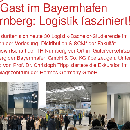
 Gast im Bayernhafen
nberg: Logistik fasziniert
durften sich heute 30 Logistik-Bachelor-Studierende im
 der Vorlesung „Distribution & SCM“ der Fakultät
bswirtschaft der TH Nürnberg vor Ort im Güterverkehrs
erg der Bayernhafen GmbH & Co. KG überzeugen. Unte
g von Prof. Dr. Christoph Tripp startete die Exkursion im
lagszentrum der Hermes Germany GmbH.