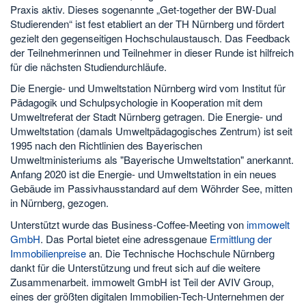
Praxis aktiv. Dieses sogenannte „Get-together der BW-Dual
Studierenden“ ist fest etabliert an der TH Nürnberg und fördert
gezielt den gegenseitigen Hochschulaustausch. Das Feedback
der Teilnehmerinnen und Teilnehmer in dieser Runde ist hilfreich
für die nächsten Studiendurchläufe.
Die Energie- und Umweltstation Nürnberg wird vom Institut für
Pädagogik und Schulpsychologie in Kooperation mit dem
Umweltreferat der Stadt Nürnberg getragen. Die Energie- und
Umweltstation (damals Umweltpädagogisches Zentrum) ist seit
1995 nach den Richtlinien des Bayerischen
Umweltministeriums als "Bayerische Umweltstation" anerkannt.
Anfang 2020 ist die Energie- und Umweltstation in ein neues
Gebäude im Passivhausstandard auf dem Wöhrder See, mitten
in Nürnberg, gezogen.
Unterstützt wurde das Business-Coffee-Meeting von
immowelt
GmbH
. Das Portal bietet eine adressgenaue
Ermittlung der
Immobilienpreise
an. Die Technische Hochschule Nürnberg
dankt für die Unterstützung und freut sich auf die weitere
Zusammenarbeit. immowelt GmbH ist Teil der AVIV Group,
eines der größten digitalen Immobilien-Tech-Unternehmen der