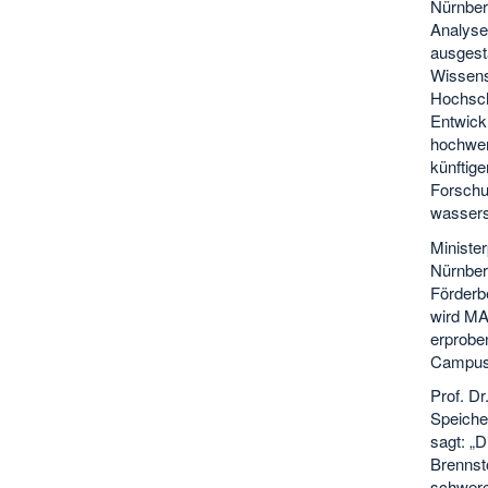
Nürnber
Analyse
ausgesta
Wissens
Hochsch
Entwick
hochwer
künftig
Forschu
wasserst
Ministe
Nürnber
Förderb
wird MA
erprobe
Campus F
Prof. Dr
Speicher
sagt: „
Brennst
schwere