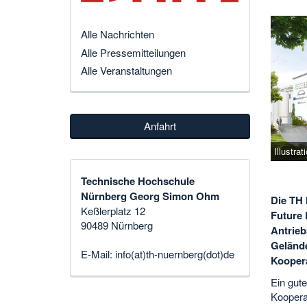
Alle Nachrichten
Alle Pressemitteilungen
Alle Veranstaltungen
Anfahrt
Illustra
Technische Hochschule
Nürnberg Georg Simon Ohm
Die TH
Keßlerplatz 12
Future 
90489 Nürnberg
Antrieb
Gelände
E-Mail:
info(at)th-nuernberg(dot)de
Koopera
Ein gut
Koopera