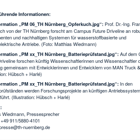
ührende Informationen:
formation „PM 06_TH Nürnberg_Opferkuch.jpg“:
Prof. Dr.-Ing. Fra
ch von der TH Nürnberg forscht am Campus Future Driveline an rob
nten und nachhaltigen Systemen für wasserstoffbasierte und
elektrische Antriebe. (Foto: Matthias Wiedmann)
ormation „PM xx_TH Nürnberg_Batterieprüfstand.jpg“:
Auf dem
riveline forschen künftig Wissenschaftlerinnen und Wissenschaftler 
g gemeinsam mit Entwicklerinnen und Entwicklern von MAN Truck &
ation: Hübsch + Harlé)
ormation „PM xx_TH Nürnberg_Batterieprüfstand.jpg“:
In den
eprüfständen werden Forschungsprojekte an künftigen Antriebssyste
ührt. (Illustration: Hübsch + Harlé)
:
s Wiedmann, Pressesprecher
: +49 911/5880-4101
 presse@th-nuernberg.de