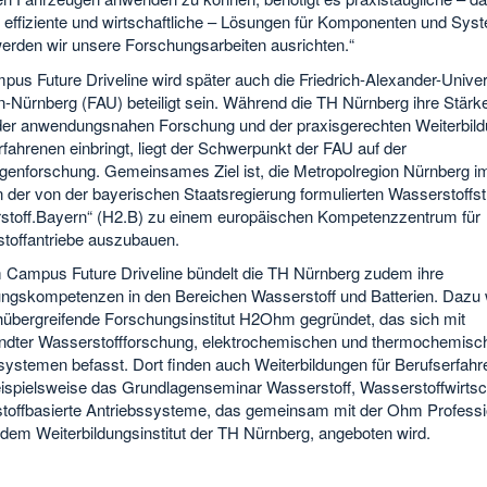
, effiziente und wirtschaftliche – Lösungen für Komponenten und Sys
erden wir unsere Forschungsarbeiten ausrichten.“
us Future Driveline wird später auch die Friedrich-Alexander-Univer
n-Nürnberg (FAU) beteiligt sein. Während die TH Nürnberg ihre Stärk
der anwendungsnahen Forschung und der praxisgerechten Weiterbil
fahrenen einbringt, liegt der Schwerpunkt der FAU auf der
genforschung. Gemeinsames Ziel ist, die Metropolregion Nürnberg i
der von der bayerischen Staatsregierung formulierten Wasserstoffst
stoff.Bayern“ (H2.B) zu einem europäischen Kompetenzzentrum für
toffantriebe auszubauen.
 Campus Future Driveline bündelt die TH Nürnberg zudem ihre
ngskompetenzen in den Bereichen Wasserstoff und Batterien. Dazu
hübergreifende Forschungsinstitut H2Ohm gegründet, das sich mit
dter Wasserstoffforschung, elektrochemischen und thermochemisc
ystemen befasst. Dort finden auch Weiterbildungen für Berufserfahre
eispielsweise das Grundlagenseminar Wasserstoff, Wasserstoffwirtsc
toffbasierte Antriebssysteme, das gemeinsam mit der Ohm Professi
 dem Weiterbildungsinstitut der TH Nürnberg, angeboten wird.