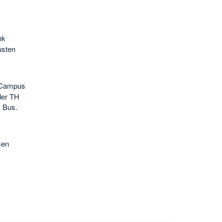
nk
usten
 Campus
der TH
 Bus.
men