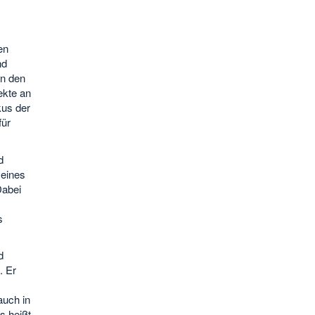
en
nd
In den
ekte an
kus der
für
d
 eines
Dabei
s
d
. Er
auch in
s heißt