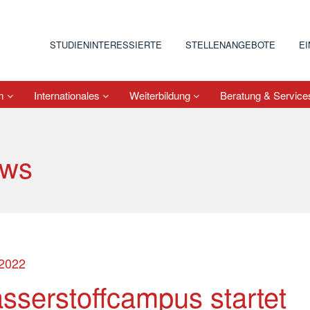
STUDIENINTERESSIERTE
STELLENANGEBOTE
E
um
Internationales
Weiterbildung
Beratung & Servic
ws
.2022
sserstoffcampus startet