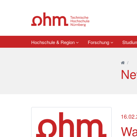
Hochschule & Region
Forschung
Studi
/
Ne
16.02
Wa