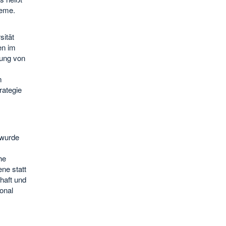
teme.
sität
en im
dung von
m
rategie
 wurde
he
ne statt
haft und
onal