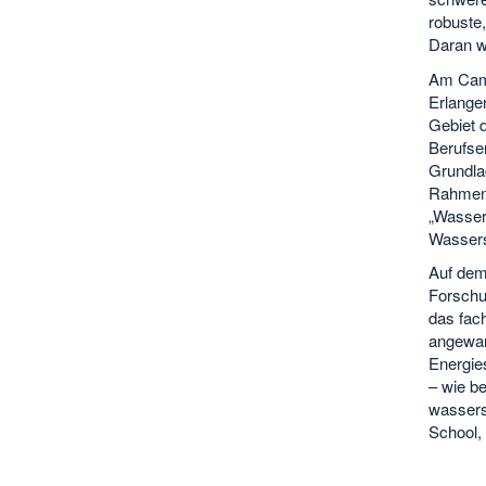
robuste
Daran w
Am Camp
Erlange
Gebiet 
Berufser
Grundla
Rahmen 
„Wasser
Wassers
Auf dem
Forschu
das fac
angewan
Energies
– wie b
wassers
School,