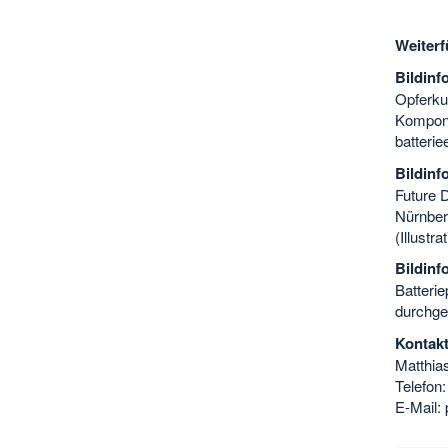
Weiterf
Bildin
Opferku
Kompone
batterie
Bildinf
Future D
Nürnber
(Illustr
Bildinf
Batteri
durchgef
Kontakt
Matthia
Telefon
E-Mail: