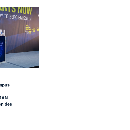
ampus
 MAN-
en des