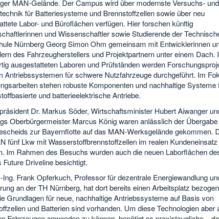
ger MAN-Gelände. Der Campus wird über modernste Versuchs- und
technik für Batteriesysteme und Brennstoffzellen sowie über neu
ttete Labor- und Büroflächen verfügen. Hier forschen künftig
chaftlerinnen und Wissenschaftler sowie Studierende der Technisch
ule Nürnberg Georg Simon Ohm gemeinsam mit Entwicklerinnen u
lern des Fahrzeugherstellers und Projektpartnern unter einem Dach. 
tig ausgestatteten Laboren und Prüfständen werden Forschungsproj
en Antriebssystemen für schwere Nutzfahrzeuge durchgeführt. Im Fo
ngsarbeiten stehen robuste Komponenten und nachhaltige Systeme 
offbasierte und batterieelektrische Antriebe.
rpräsident Dr. Markus Söder, Wirtschaftsminister Hubert Aiwanger un
gs Oberbürgermeister Marcus König waren anlässlich der Übergabe
escheids zur Bayernflotte auf das MAN-Werksgelände gekommen. 
N fünf Lkw mit Wasserstoffbrennstoffzellen im realen Kundeneinsatz
n. Im Rahmen des Besuchs wurden auch die neuen Laborflächen de
uture Driveline besichtigt.
.-Ing. Frank Opferkuch, Professor für dezentrale Energiewandlung un
ung an der TH Nürnberg, hat dort bereits einen Arbeitsplatz bezogen
Die Grundlagen für neue, nachhaltige Antriebssysteme auf Basis von
offzellen und Batterien sind vorhanden. Um diese Technologien aber 
n Fahrzeugen anwenden zu können, benötigt es praxistaugliche – da