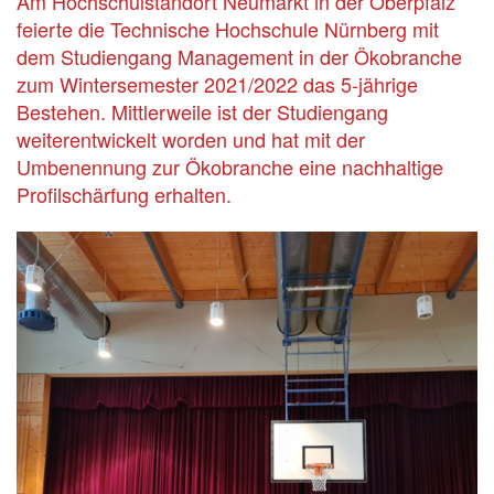
Am Hochschulstandort Neumarkt in der Oberpfalz
feierte die Technische Hochschule Nürnberg mit
dem Studiengang Management in der Ökobranche
zum Wintersemester 2021/2022 das 5-jährige
Bestehen. Mittlerweile ist der Studiengang
weiterentwickelt worden und hat mit der
Umbenennung zur Ökobranche eine nachhaltige
Profilschärfung erhalten.