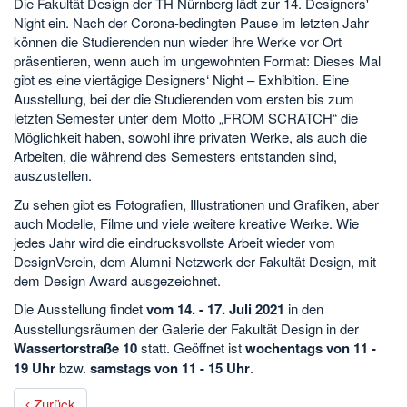
Die Fakultät Design der TH Nürnberg lädt zur 14. Designers'
Night ein. Nach der Corona-bedingten Pause im letzten Jahr
können die Studierenden nun wieder ihre Werke vor Ort
präsentieren, wenn auch im ungewohnten Format: Dieses Mal
gibt es eine viertägige Designers‘ Night – Exhibition. Eine
Ausstellung, bei der die Studierenden vom ersten bis zum
letzten Semester unter dem Motto „FROM SCRATCH“ die
Möglichkeit haben, sowohl ihre privaten Werke, als auch die
Arbeiten, die während des Semesters entstanden sind,
auszustellen.
Zu sehen gibt es Fotografien, Illustrationen und Grafiken, aber
auch Modelle, Filme und viele weitere kreative Werke. Wie
jedes Jahr wird die eindrucksvollste Arbeit wieder vom
DesignVerein, dem Alumni-Netzwerk der Fakultät Design, mit
dem Design Award ausgezeichnet.
Die Ausstellung findet
vom 14. - 17. Juli 2021
in den
Ausstellungsräumen der Galerie der Fakultät Design in der
Wassertorstraße 10
statt. Geöffnet ist
wochentags von 11 -
19 Uhr
bzw.
samstags von 11 - 15 Uhr
.
Zurück