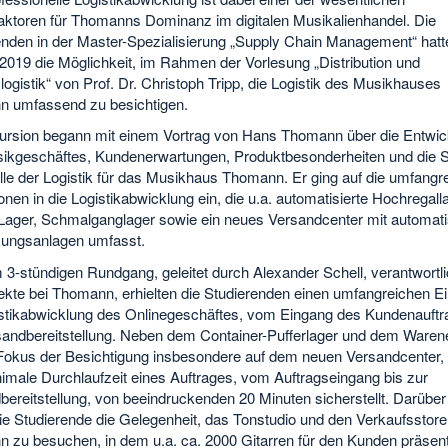
faktoren für Thomanns Dominanz im digitalen Musikalienhandel. Die
enden in der Master-Spezialisierung „Supply Chain Management“ hat
2019 die Möglichkeit, im Rahmen der Vorlesung „Distribution und
ogistik“ von Prof. Dr. Christoph Tripp, die Logistik des Musikhauses
 umfassend zu besichtigen.
ursion begann mit einem Vortrag von Hans Thomann über die Entwi
ikgeschäftes, Kundenerwartungen, Produktbesonderheiten und die S
lle der Logistik für das Musikhaus Thomann. Er ging auf die umfangr
ionen in die Logistikabwicklung ein, die u.a. automatisierte Hochregall
-Lager, Schmalganglager sowie ein neues Versandcenter mit automat
ungsanlagen umfasst.
 3-stündigen Rundgang, geleitet durch Alexander Schell, verantwortli
kte bei Thomann, erhielten die Studierenden einen umfangreichen Ein
istikabwicklung des Onlinegeschäftes, vom Eingang des Kundenauftr
sandbereitstellung. Neben dem Container-Pufferlager und dem Waren
 Fokus der Besichtigung insbesondere auf dem neuen Versandcenter,
imale Durchlaufzeit eines Auftrages, vom Auftragseingang bis zur
ereitstellung, von beeindruckenden 20 Minuten sicherstellt. Darüber
ie Studierende die Gelegenheit, das Tonstudio und den Verkaufsstore
 zu besuchen, in dem u.a. ca. 2000 Gitarren für den Kunden präsent