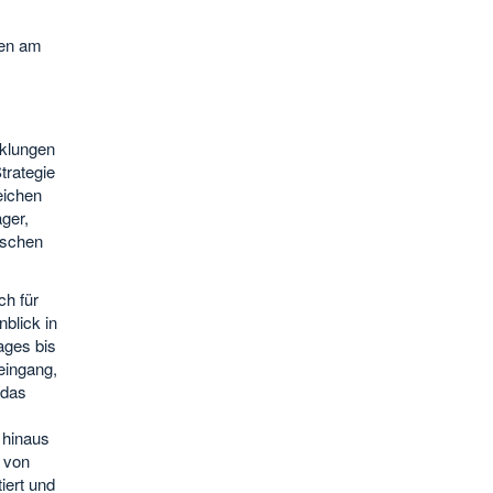
ten am
cklungen
trategie
eichen
ager,
ischen
ch für
blick in
ages bis
eingang,
 das
 hinaus
 von
iert und