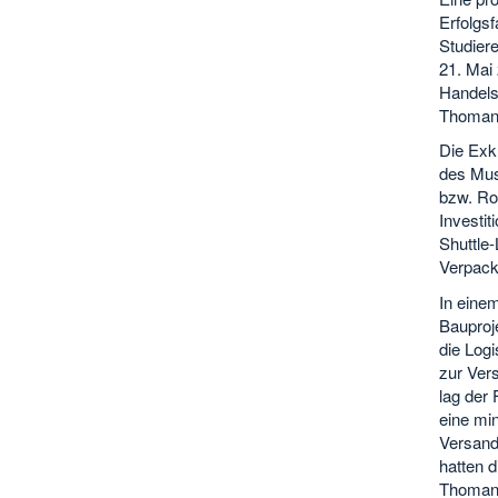
Erfolgs
Studier
21. Mai 
Handelsl
Thomann
Die Exk
des Mus
bzw. Ro
Investit
Shuttle
Verpack
In einem
Bauproje
die Log
zur Ver
lag der
eine min
Versandb
hatten d
Thomann