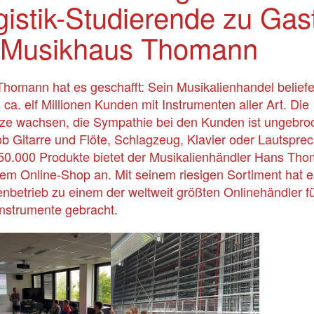
gistik-Studierende zu Gas
 Musikhaus Thomann
homann hat es geschafft: Sein Musikalienhandel beliefe
s ca. elf Millionen Kunden mit Instrumenten aller Art. Die
e wachsen, die Sympathie bei den Kunden ist ungebro
ob Gitarre und Flöte, Schlagzeug, Klavier oder Lautsprec
50.000 Produkte bietet der Musikalienhändler Hans Th
nem Online-Shop an. Mit seinem riesigen Sortiment hat e
enbetrieb zu einem der weltweit größten Onlinehändler f
nstrumente gebracht.