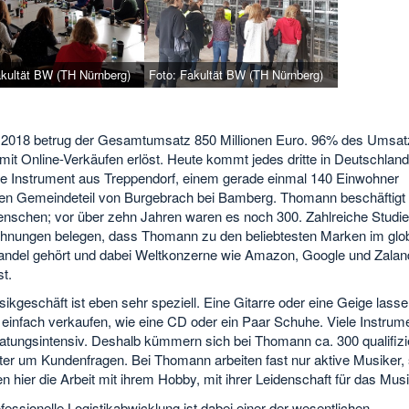
akultät BW (TH Nürnberg)
Foto: Fakultät BW (TH Nürnberg)
 2018 betrug der Gesamtumsatz 850 Millionen Euro. 96% des Umsa
it Online-Verkäufen erlöst. Heute kommt jedes dritte in Deutschland
te Instrument aus Treppendorf, einem gerade einmal 140 Einwohner
en Gemeindeteil von Burgebrach bei Bamberg. Thomann beschäftigt
nschen; vor über zehn Jahren waren es noch 300. Zahlreiche Studi
hnungen belegen, dass Thomann zu den beliebtesten Marken im glo
andel gehört und dabei Weltkonzerne wie Amazon, Google und Zaland
st.
kgeschäft ist eben sehr speziell. Eine Gitarre oder eine Geige lasse
 einfach verkaufen, wie eine CD oder ein Paar Schuhe. Viele Instrum
ratungsintensiv. Deshalb kümmern sich bei Thomann ca. 300 qualifizi
ter um Kundenfragen. Bei Thomann arbeiten fast nur aktive Musiker, 
n hier die Arbeit mit ihrem Hobby, mit ihrer Leidenschaft für das Musi
fessionelle Logistikabwicklung ist dabei einer der wesentlichen