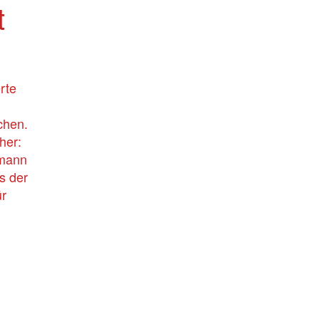
t
rte
chen.
her:
omann
s der
ür