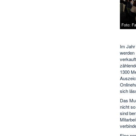
Foto: F
Im Jahr
werden m
verkauf
zählend
1300 Me
Auszeic
Onlineh
sich läs
Das Musi
nicht so
sind be
Mitarbei
verbinde
Eine pro