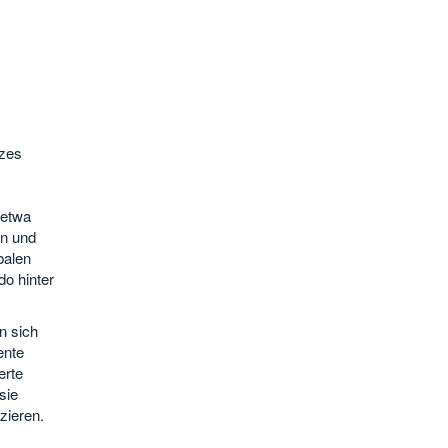
tzes
 etwa
en und
balen
o hinter
n sich
ente
erte
sie
zieren.