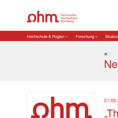
Hochschule & Region
Forschung
Studi
/
Ne
21.05
„Th