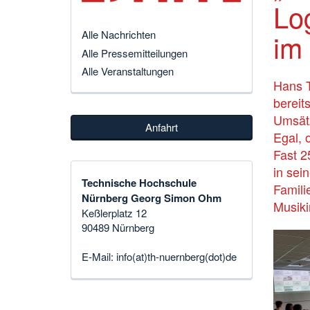
Lo
im
Alle Nachrichten
Alle Pressemitteilungen
Alle Veranstaltungen
Hans T
bereit
Umsätz
Anfahrt
Egal, 
Fast 2
in sei
Technische Hochschule
Famili
Nürnberg Georg Simon Ohm
Musiki
Keßlerplatz 12
90489 Nürnberg
E-Mail:
info(at)th-nuernberg(dot)de