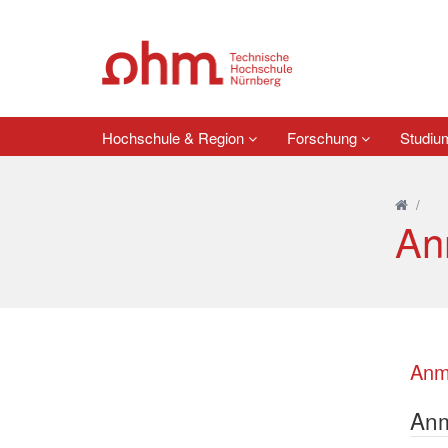
Hochschule & Region
Forschung
Studi
/
An
Anme
Anm