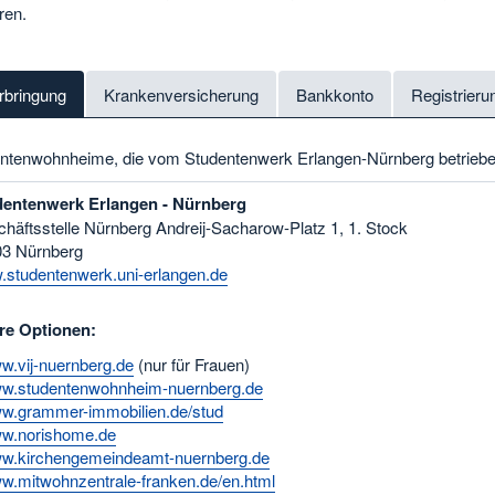
ren.
rbringung
Krankenversicherung
Bankkonto
Registrier
ntenwohnheime, die vom Studentenwerk Erlangen-Nürnberg betrieb
dentenwerk Erlangen - Nürnberg
häftsstelle Nürnberg Andreij-Sacharow-Platz 1, 1. Stock
3 Nürnberg
studentenwerk.uni-erlangen.de
re Optionen:
w.vij-nuernberg.de
(nur für Frauen)
w.studentenwohnheim-nuernberg.de
w.grammer-immobilien.de/stud
w.norishome.de
w.kirchengemeindeamt-nuernberg.de
w.mitwohnzentrale-franken.de/en.html