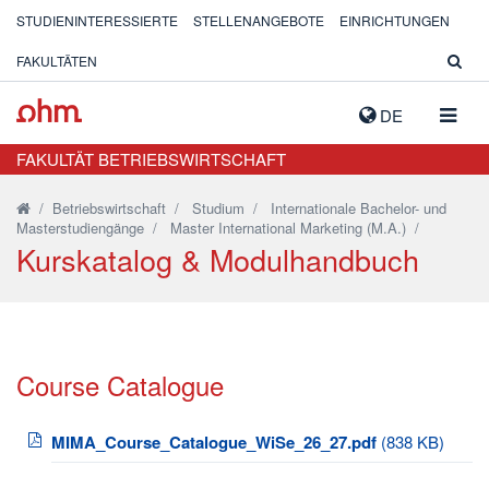
STUDIENINTERESSIERTE
STELLENANGEBOTE
EINRICHTUNGEN
FAKULTÄTEN
NAVIG
DE
AUSK
FAKULTÄT BETRIEBSWIRTSCHAFT
/
Betriebswirtschaft
/
Studium
/
Internationale Bachelor- und
Masterstudiengänge
/
Master International Marketing (M.A.)
/
Kurskatalog & Modulhandbuch
Course Catalogue
MIMA_Course_Catalogue_WiSe_26_27.pdf
(838 KB)